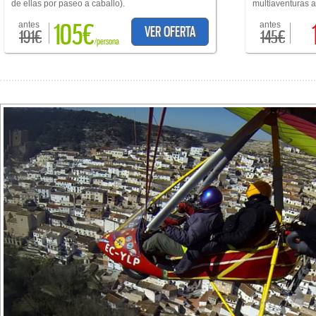
de ellas por paseo a caballo).
multiaventuras a 
105€
antes
antes
VER OFERTA
191€
145€
/persona