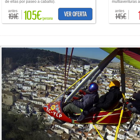
de ellas por paseo a caballo).
multiaventuras a 
105€
antes
antes
VER OFERTA
191€
145€
/persona