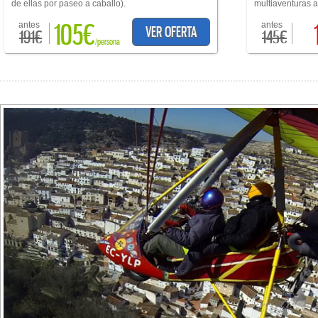
de ellas por paseo a caballo).
multiaventuras a 
105€
antes
antes
VER OFERTA
191€
145€
/persona