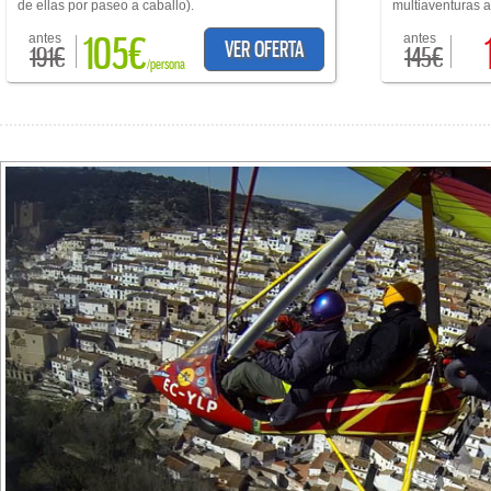
de ellas por paseo a caballo).
multiaventuras a 
105€
antes
antes
VER OFERTA
191€
145€
/persona